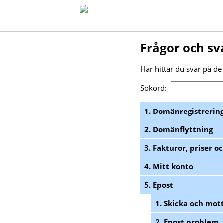
Frågor och sv
Här hittar du svar på de 
Sökord:
1. Domänregistrerin
2. Domänflyttning
3. Fakturor, priser o
4. Mitt konto
5. Epost
1. Skicka och mot
2. Epost problem