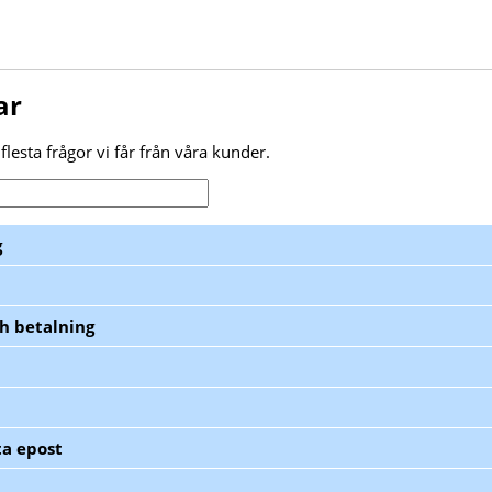
ar
flesta frågor vi får från våra kunder.
g
ch betalning
ta epost