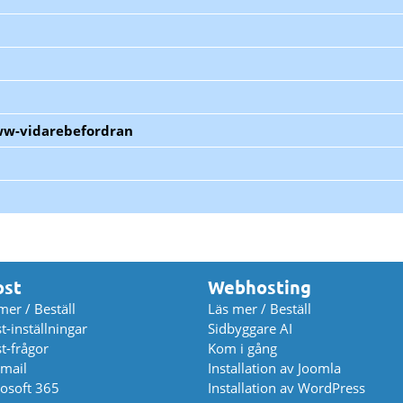
ww-vidarebefordran
ost
Webhosting
mer / Beställ
Läs mer / Beställ
t-inställningar
Sidbyggare AI
t-frågor
Kom i gång
mail
Installation av Joomla
osoft 365
Installation av WordPress