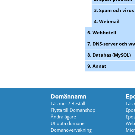
3. Spam och virus
4. Webmail
6. Webhotell
7. DNS-server och w
8. Databas (MySQL)
9. Annat
Domännamn
Ep
Läs mer / Beställ
Läs 
Flytta till Domänshop
Epos
Ändra ägare
Epos
Utlöpta domäner
Web
Domänövervakning
Micr