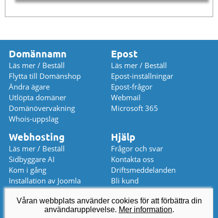
Domännamn
Epost
Läs mer / Beställ
Läs mer / Beställ
Flytta till Domänshop
Epost-inställningar
Ändra ägare
Epost-frågor
Utlöpta domäner
Webmail
Domänövervakning
Microsoft 365
Whois-uppslag
Webhosting
Hjälp
Läs mer / Beställ
Frågor och svar
Sidbyggare AI
Kontakta oss
Kom i gång
Driftsmeddelanden
Installation av Joomla
Bli kund
Installation av WordPress
Prislista
Våran webbplats använder cookies för att förbättra din
användarupplevelse.
kundservice
@
domanshop.se
Mer information
.