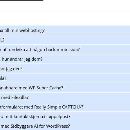
na till min webhosting?
QL?
r att undvika att någon hackar min sida?
ch hur ändrar jag dom?
rar jag den?
mla?
 snabbare med WP Super Cache?
 med FileZilla?
ktformuläret med Really Simple CAPTCHA?
ra mitt kontaktskjema i søppelpost?
 med Sidbyggare AI för WordPress?