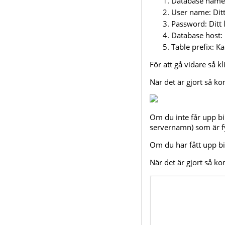
Database name
User name: Di
Password: Ditt
Database host:
Table prefix: Ka
För att gå vidare så k
När det är gjort så k
Om du inte får upp b
servernamn) som är fyl
Om du har fått upp bil
När det är gjort så k