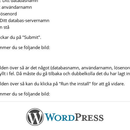
: Ditt databasnamn
tt användarnamn
 lösenord
 Ditt databas-servernamn
n stå
lickar du på "Submit".
ommer du se följande bild:
ilden över så är det något (databasnamn, användarnamn, lösenord
lt i fel. Då måste du gå tilbaka och dubbelkolla det du har lagt in
den över så kan du klicka på "Run the install" för att gå vidare.
ommer du se följande bild: