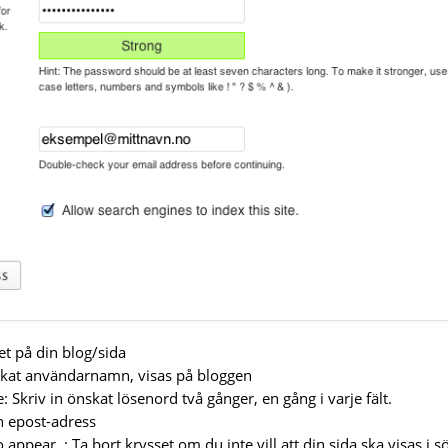
et på din blog/sida
at användarnamn, visas på bloggen
 Skriv in önskat lösenord två gånger, en gång i varje fält.
n epost-adress
 appear..: Ta bort krysset om du inte vill att din sida ska visas i 