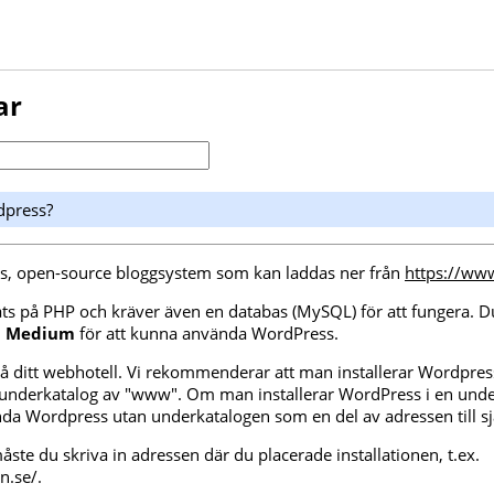
ar
dpress?
tis, open-source bloggsystem som kan laddas ner från
https://ww
ts på PHP och kräver även en databas (MySQL) för att fungera. D
l Medium
för att kunna använda WordPress.
å ditt webhotell. Vi rekommenderar att man installerar Wordpre
n underkatalog av "www". Om man installerar WordPress i en under
nda Wordpress utan underkatalogen som en del av adressen till s
 måste du skriva in adressen där du placerade installationen, t.ex.
n.se/.