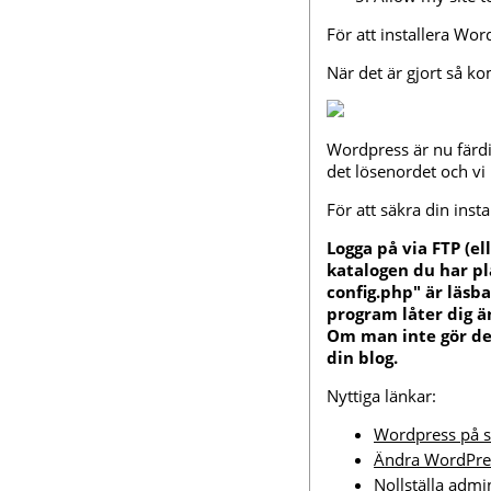
För att installera Wor
När det är gjort så k
Wordpress är nu färdi
det lösenordet och vi 
För att säkra din inst
Logga på via FTP (el
katalogen du har pla
config.php" är läsba
program låter dig ä
Om man inte gör de
din blog.
Nyttiga länkar:
Wordpress på 
Ändra WordPre
Nollställa admi