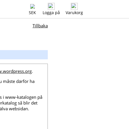
SEK
Logga på
Varukorg
Tillbaka
w.wordpress.org
.
u måste därför ha
ss i www-katalogen på
katalog så blir det
jälva websidan.