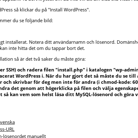
dPress så klickar du på "Install WordPress".
ommer du se följande bild:
gt installerat. Notera ditt användarnamn och lösenord. Domänshop 
kan inte hitta det om du tappar bort det.
allation så är det två saker du måste göra:
ler SSH) och radera filen "install.php" i katalogen "wp-admin
cerat WordPress i. När du har gjort det så måste du se till 
r och skrivbar för deg men inte för andra (i chmod-kode: 600
ndra det genom att högerklicka på filen och välja egenskape
t så kan vem som helst läsa ditt MySQL-lösenord och göra 
svenska
ss-URL
n-lösenordet manuellt