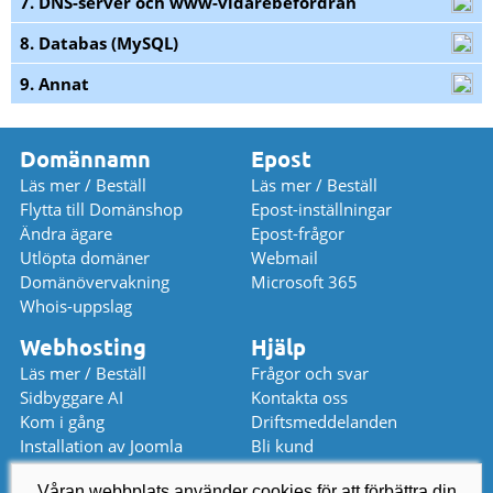
7. DNS-server och www-vidarebefordran
8. Databas (MySQL)
9. Annat
Domännamn
Epost
Läs mer / Beställ
Läs mer / Beställ
Flytta till Domänshop
Epost-inställningar
Ändra ägare
Epost-frågor
Utlöpta domäner
Webmail
Domänövervakning
Microsoft 365
Whois-uppslag
Webhosting
Hjälp
Läs mer / Beställ
Frågor och svar
Sidbyggare AI
Kontakta oss
Kom i gång
Driftsmeddelanden
Installation av Joomla
Bli kund
Installation av WordPress
Prislista
Våran webbplats använder cookies för att förbättra din