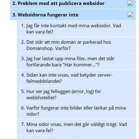
2. Problem med att publicera websidor
3. Websidorna fungerar inte
1.
Jag får inte kontakt med mina websidor. Vad
kan vara fel?
2.
Det står att min domän är parkerad hos
Domänshop. Varför?
3.
Jag har lastat upp mina filer, men det står
fortfarande bara "Här kommer..."?
4.
Sidan kan inte visas, vad betyder server-
felmeddelandet?
5.
Hur ser jag felloggen (error_log) för
webbhotellet?
6.
Varför fungerar inte bilder eller länkar på mina
sidor?
7.
Mina sidor visas, men det går väldigt trögt. Vad
kan vara fel?