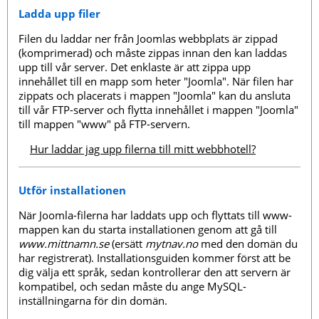
Ladda upp filer
Filen du laddar ner från Joomlas webbplats är zippad
(komprimerad) och måste zippas innan den kan laddas
upp till vår server. Det enklaste är att zippa upp
innehållet till en mapp som heter "Joomla". När filen har
zippats och placerats i mappen "Joomla" kan du ansluta
till vår FTP-server och flytta innehållet i mappen "Joomla"
till mappen "www" på FTP-servern.
Hur laddar jag upp filerna till mitt webbhotell?
Utför installationen
När Joomla-filerna har laddats upp och flyttats till www-
mappen kan du starta installationen genom att gå till
www.mittnamn.se
(ersätt
mytnav.no
med den domän du
har registrerat). Installationsguiden kommer först att be
dig välja ett språk, sedan kontrollerar den att servern är
kompatibel, och sedan måste du ange MySQL-
inställningarna för din domän.