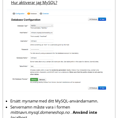
Hur aktiverar jag MySQL?
Ersätt
myname
med ditt MySQL-användarnamn.
Servernamn måste vara i formen
mittnavn.mysql.domeneshop.no
.
Använd inte
localhost
.