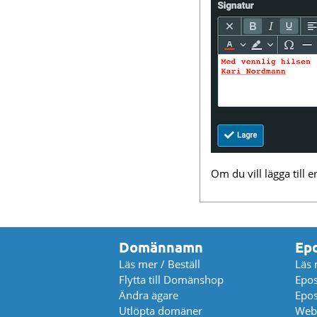
Om du vill lägga till
Domännamn
Ep
Läs mer / Beställ
Läs 
Flytta till Domänshop
Epos
Ändra ägare
Epos
Utlöpta domäner
Web