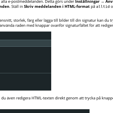
 alla e-postmeddelanden. Detta görs under
Inställningar
→
Anv
anden
. Ställ in
Skriv meddelanden i HTML-format
på
o
alltid
snitt, storlek, färg eller lägga till bilder till din signatur kan du 
nvända raden med knappar ovanför signaturfältet för att redigera
du även redigera HTML-texten direkt genom att trycka på knap