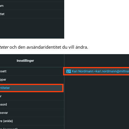
teter
och den avsändaridentitet du vill ändra.