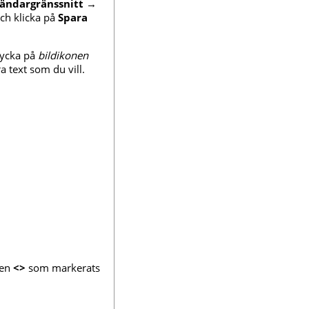
ändargränssnitt
→
ch klicka på
Spara
trycka på
bildikonen
 text som du vill.
pen
<>
som markerats