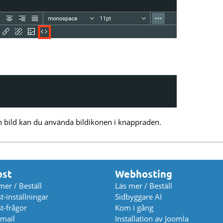
 en bild kan du använda bildikonen i knappraden.
ost
Webhosting
mer / Beställ
Läs mer / Beställ
t-inställningar
Sidbyggare AI
t-frågor
Kom i gång
mail
Installation av Joomla