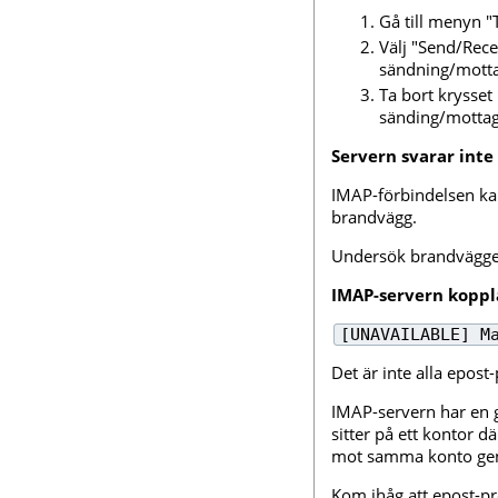
Gå till menyn "
Välj "Send/Rece
sändning/motta
Ta bort krysset
sänding/mottag
Servern svarar inte 
IMAP-förbindelsen kan
brandvägg.
Undersök brandväggen
IMAP-servern koppl
[UNAVAILABLE] M
Det är inte alla epos
IMAP-servern har en 
sitter på ett kontor 
mot samma konto geno
Kom ihåg att epost-pr