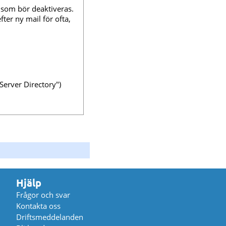
 som bör deaktiveras.
er ny mail för ofta,
Server Directory")
Hjälp
Frågor och svar
Kontakta oss
Driftsmeddelanden