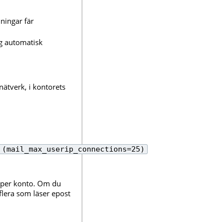
lningar fär
gg automatisk
ätverk, i kontorets
 (mail_max_userip_connections=25)
, per konto. Om du
flera som läser epost