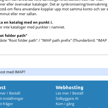
er eller övervakar kataloger. Det är synkronisering/övervakning
stå om flera användare kopplar upp mot samma konto och ser eft
5 minut eller mer sällan.
ta en katalog med en punkt i.
ter inte kataloger med punkter i namnet.
oot folder path"
ste "Root folder path" / "IMAP path prefix" (Thunderbird: "IMAP 
epost med IMAP?
ost
Webhosting
mer / Beställ
Läs mer / Beställ
t-inställningar
Sidbyggare AI
t-frågor
Kom i gång