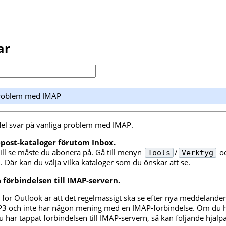
ar
problem med IMAP
del svar på vanliga problem med IMAP.
epost-kataloger förutom Inbox.
ll se måste du abonera på. Gå till menyn
/
oc
Tools
Verktyg
. Där kan du välja vilka kataloger som du önskar att se.
 förbindelsen till IMAP-servern.
 för Outlook är att det regelmässigt ska se efter nya meddelande
P3 och inte har någon mening med en IMAP-förbindelse. Om du he
har tappat förbindelsen till IMAP-servern, så kan följande hjälpa