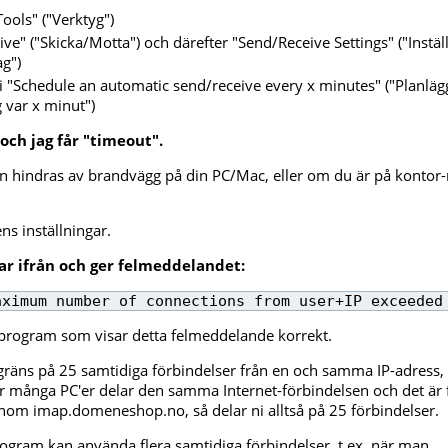
Tools" ("Verktyg")
ive" ("Skicka/Motta") och därefter "Send/Receive Settings" ("Instäl
g")
 i "Schedule an automatic send/receive every x minutes" ("Planlä
 var x minut")
och jag får "timeout".
 hindras av brandvägg på din PC/Mac, eller om du är på kontor-n
s inställningar.
ar ifrån och ger felmeddelandet:
aximum number of connections from user+IP exceeded
t-program som visar detta felmeddelande korrekt.
gräns på 25 samtidiga förbindelser från en och samma IP-adress
där många PC'er delar den samma Internet-förbindelsen och det är 
m imap.domeneshop.no, så delar ni alltså på 25 förbindelser.
ogram kan använda flera samtidiga förbindelser, t.ex. när man