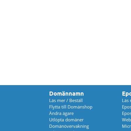
Domännamn
Ep
Läs mer / Beställ
Läs 
Flytta till Domänshop
Epos
Ändra ägare
Epos
Utlöpta domäner
Web
Domänövervakning
Micr