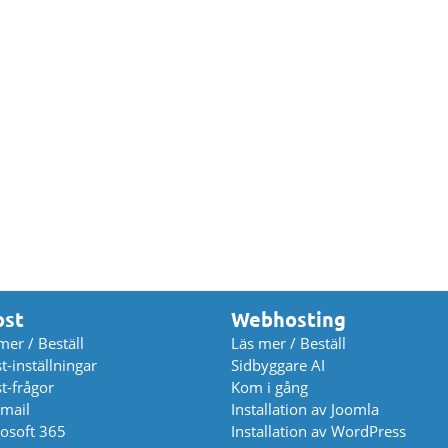
ost
Webhosting
mer / Beställ
Läs mer / Beställ
t-inställningar
Sidbyggare AI
t-frågor
Kom i gång
mail
Installation av Joomla
osoft 365
Installation av WordPress