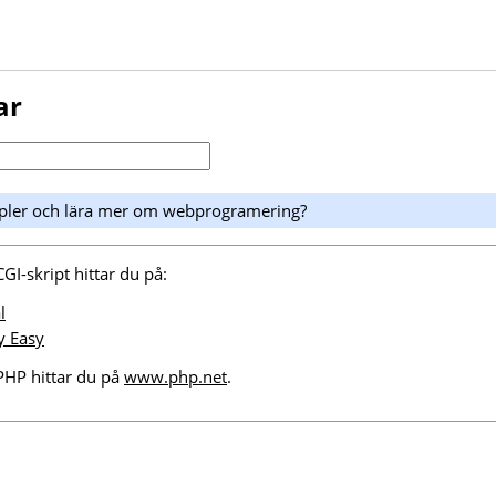
ar
empler och lära mer om webprogramering?
I-skript hittar du på:
l
y Easy
HP hittar du på
www.php.net
.