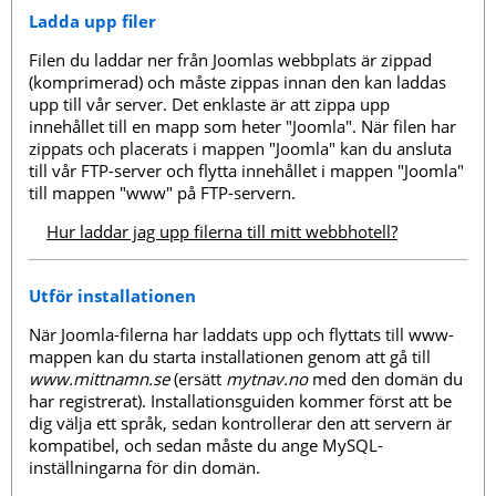
Ladda upp filer
Filen du laddar ner från Joomlas webbplats är zippad
(komprimerad) och måste zippas innan den kan laddas
upp till vår server. Det enklaste är att zippa upp
innehållet till en mapp som heter "Joomla". När filen har
zippats och placerats i mappen "Joomla" kan du ansluta
till vår FTP-server och flytta innehållet i mappen "Joomla"
till mappen "www" på FTP-servern.
Hur laddar jag upp filerna till mitt webbhotell?
Utför installationen
När Joomla-filerna har laddats upp och flyttats till www-
mappen kan du starta installationen genom att gå till
www.mittnamn.se
(ersätt
mytnav.no
med den domän du
har registrerat). Installationsguiden kommer först att be
dig välja ett språk, sedan kontrollerar den att servern är
kompatibel, och sedan måste du ange MySQL-
inställningarna för din domän.