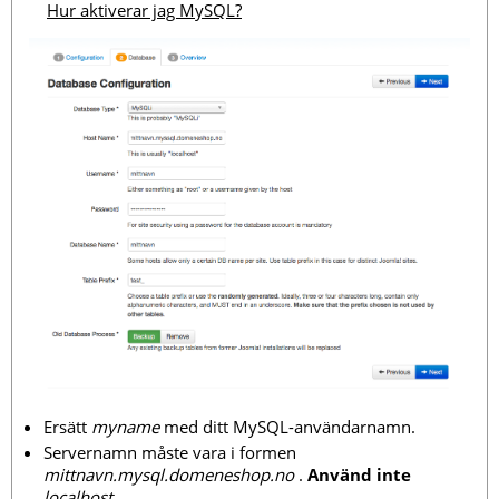
Hur aktiverar jag MySQL?
Ersätt
myname
med ditt MySQL-användarnamn.
Servernamn måste vara i formen
mittnavn.mysql.domeneshop.no
.
Använd inte
localhost
.