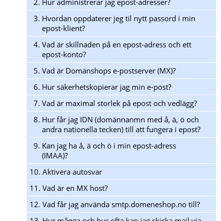
2.
Hur administrerar jag epost-adresser?
3.
Hvordan oppdaterer jeg til nytt passord i min
epost-klient?
4.
Vad är skillnaden på en epost-adress och ett
epost-konto?
5.
Vad är Domänshops e-postserver (MX)?
6.
Hur säkerhetskopierar jag min e-post?
7.
Vad är maximal storlek på epost och vedlägg?
8.
Hur får jag IDN (domännanmn med å, ä, ö och
andra nationella tecken) till att fungera i epost?
9.
Kan jag ha å, ä och ö i min epost-adress
(IMAA)?
10.
Aktivera autosvar
11.
Vad är en MX host?
12.
Vad får jag använda smtp.domeneshop.no till?
13.
Hur många och hur ofta kan jag skicka mail via