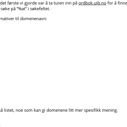
det første vi gjorde var å ta turen inn på
ordbok.uib.no
for å finne
øke på “%at” i søkefeltet.
rnativer til domenenavn:
 listet, noe som kan gi domenene litt mer spesifikk mening.
t