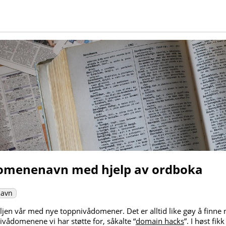
domenenavn med hjelp av ordboka
avn
føljen vår med nye toppnivådomener. Det er alltid like gøy å fin
vådomenene vi har støtte for, såkalte “
domain hacks
”. I høst fi