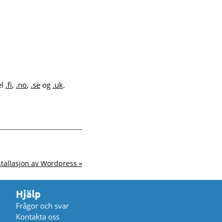
el
.fi
,
.no
,
.se
og
.uk
.
tallasjon av Wordpress »
Hjälp
Frågor och svar
Kontakta oss