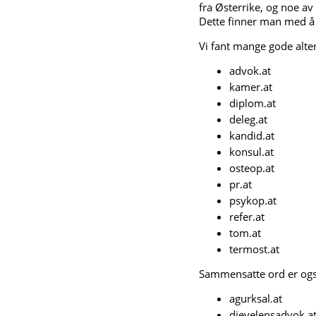
fra Østerrike, og noe av 
Dette finner man med å s
Vi fant mange gode alte
advok.at
kamer.at
diplom.at
deleg.at
kandid.at
konsul.at
osteop.at
pr.at
psykop.at
refer.at
tom.at
termost.at
Sammensatte ord er også
agurksal.at
djevelensadvok.a