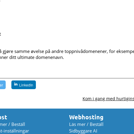
t
le å gjøre samme øvelse på andre toppnivådomenener, for eksemp
nner ditt ultimate domenenavn.
ter
LinkedIn
Kom i gang med hurtigins
ost
Webhosting
mer / Beställ
Läs mer / Beställ
t-inställningar
Sidbyggare AI