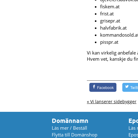
fiskem.at
frist.at
grisepr.at
halvfabrik.at
kommandosold.a
pisspr.at
Vi kan virkelig anbefa
Hvem vet, kanskje du fi
Facebook
Twit
« Vi lanserer sidebygger
Domännamn
Ep
Läs mer / Beställ
Läs 
Flytta till Domänshop
Epos