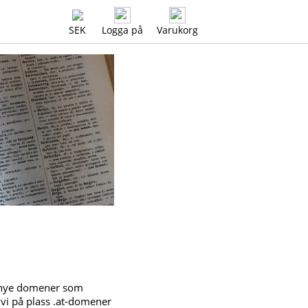
SEK
Logga på
Varukorg
ne nye domener som
kk vi på plass .at-domener