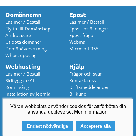
Domännamn
Epost
Läs mer / Beställ
Läs mer / Beställ
Flytta till Domänshop
Epost-inställningar
Ändra ägare
Epost-frågor
Utlöpta domäner
Webmail
Domänövervakning
Microsoft 365
Whois-uppslag
Webhosting
Hjälp
Läs mer / Beställ
Frågor och svar
Sidbyggare AI
Kontakta oss
Kom i gång
Driftsmeddelanden
Installation av Joomla
Bli kund
Installation av WordPress
Prislista
Våran webbplats använder cookies för att förbättra din
användarupplevelse.
kundservice
@
domanshop.se
Mer information
.
08 559 367 52 (stängt)
Endast nödvändiga
Acceptera alla
© 2026 Domeneshop AS ·
Om oss
·