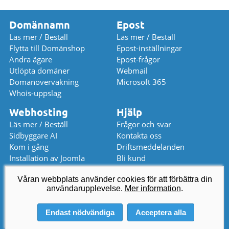
Domännamn
Epost
Läs mer / Beställ
Läs mer / Beställ
Flytta till Domänshop
Epost-inställningar
Ändra ägare
Epost-frågor
Utlöpta domäner
Webmail
Domänövervakning
Microsoft 365
Whois-uppslag
Webhosting
Hjälp
Läs mer / Beställ
Frågor och svar
Sidbyggare AI
Kontakta oss
Kom i gång
Driftsmeddelanden
Installation av Joomla
Bli kund
Installation av WordPress
Prislista
Våran webbplats använder cookies för att förbättra din
användarupplevelse.
kundservice
@
domanshop.se
Mer information
.
08 559 367 52 (08-17)
Endast nödvändiga
Acceptera alla
© 2026 Domeneshop AS ·
Om oss
·