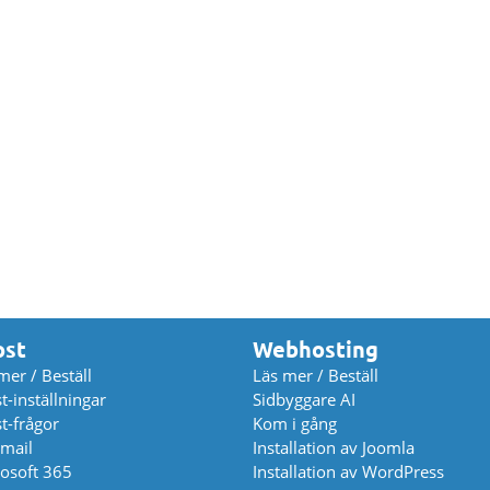
ost
Webhosting
mer / Beställ
Läs mer / Beställ
t-inställningar
Sidbyggare AI
t-frågor
Kom i gång
mail
Installation av Joomla
osoft 365
Installation av WordPress