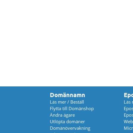
Domännamn
Ep
Läs mer / Beställ
Läs 
Flytta till Domänshop
Epos
Ändra ägare
Epos
Utlöpta domäner
Web
Domänövervakning
Micr