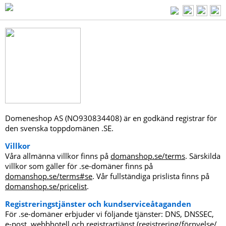
Domeneshop AS (NO930834408) är en godkänd registrar för
den svenska toppdomänen .SE.
Villkor
Våra allmänna villkor finns på
domanshop.se/terms
. Särskilda
villkor som gäller för .se-domäner finns på
domanshop.se/terms#se
. Vår fullständiga prislista finns på
domanshop.se/pricelist
.
Registreringstjänster och kundserviceåtaganden
För .se-domäner erbjuder vi följande tjänster: DNS, DNSSEC,
e-post, webbhotell och registrartjänst (registrering/förnyelse/