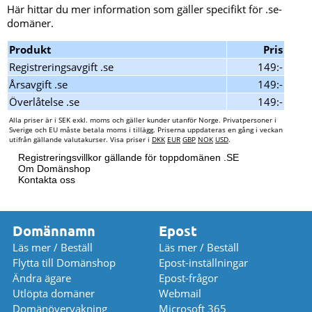
Här hittar du mer information som gäller specifikt för .se-
domäner.
Produkt
Pris
Registreringsavgift .se
149:-
Årsavgift .se
149:-
Överlåtelse .se
149:-
Alla priser är i SEK exkl. moms och gäller kunder utanför Norge. Privatpersoner i
Sverige och EU måste betala moms i tillägg. Priserna uppdateras en gång i veckan
utifrån gällande valutakurser. Visa priser i
DKK
EUR
GBP
NOK
USD
.
Registreringsvillkor gällande för toppdomänen .SE
Om Domänshop
Kontakta oss
Domännamn
Epost
Läs mer / Beställ
Läs mer / Beställ
Flytta till Domänshop
Epost-inställningar
Ändra ägare
Epost-frågor
Utlöpta domäner
Webmail
Domänövervakning
Microsoft 365