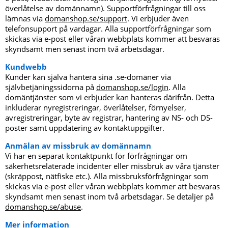
överlåtelse av domännamn). Supportförfrågningar till oss
lämnas via
domanshop.se/support
. Vi erbjuder även
telefonsupport på vardagar. Alla supportförfrågningar som
skickas via e-post eller våran webbplats kommer att besvaras
skyndsamt men senast inom två arbetsdagar.
Kundwebb
Kunder kan själva hantera sina .se-domäner via
självbetjäningssidorna på
domanshop.se/login
. Alla
domäntjänster som vi erbjuder kan hanteras därifrån. Detta
inkluderar nyregistreringar, överlåtelser, förnyelser,
avregistreringar, byte av registrar, hantering av NS- och DS-
poster samt uppdatering av kontaktuppgifter.
Anmälan av missbruk av domännamn
Vi har en separat kontaktpunkt för förfrågningar om
säkerhetsrelaterade incidenter eller missbruk av våra tjänster
(skräppost, nätfiske etc.). Alla missbruksförfrågningar som
skickas via e-post eller våran webbplats kommer att besvaras
skyndsamt men senast inom två arbetsdagar. Se detaljer på
domanshop.se/abuse
.
Mer information