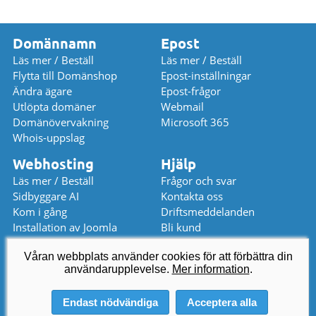
Domännamn
Epost
Läs mer / Beställ
Läs mer / Beställ
Flytta till Domänshop
Epost-inställningar
Ändra ägare
Epost-frågor
Utlöpta domäner
Webmail
Domänövervakning
Microsoft 365
Whois-uppslag
Webhosting
Hjälp
Läs mer / Beställ
Frågor och svar
Sidbyggare AI
Kontakta oss
Kom i gång
Driftsmeddelanden
Installation av Joomla
Bli kund
Installation av WordPress
Prislista
Våran webbplats använder cookies för att förbättra din
användarupplevelse.
kundservice
@
domanshop.se
Mer information
.
08 559 367 52 (08-17)
Endast nödvändiga
Acceptera alla
© 2026 Domeneshop AS ·
Om oss
·