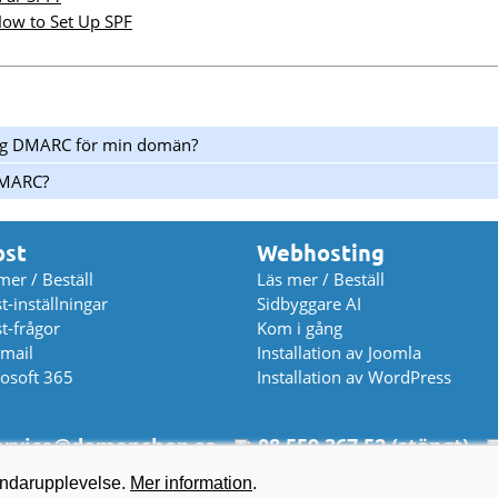
ow to Set Up SPF
jag DMARC för min domän?
DMARC?
ost
Webhosting
mer / Beställ
Läs mer / Beställ
t-inställningar
Sidbyggare AI
t-frågor
Kom i gång
mail
Installation av Joomla
osoft 365
Installation av WordPress
rvice
@
domanshop.se
08 559 367 52 (stängt)
© 2026 Domeneshop AS ·
Om oss
·
Cookies
·
Villkor
·
Dataskydd
vändarupplevelse.
Mer information
.