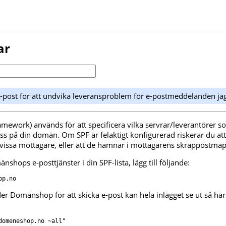
ar
-post för att undvika leveransproblem för e-postmeddelanden jag
amework) används för att specificera vilka servrar/leverantörer so
s på din domän. Om SPF är felaktigt konfigurerad riskerar du a
r vissa mottagare, eller att de hamnar i mottagarens skräppostma
nshops e-posttjänster i din SPF-lista, lägg till följande:
op.no
 Domänshop för att skicka e-post kan hela inlägget se ut så här 
domeneshop.no ~all"