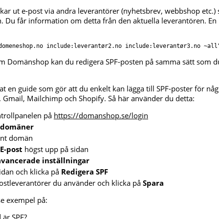
r ut e-post via andra leverantörer (nyhetsbrev, webbshop etc.) 
ten. Du får information om detta från den aktuella leverantören. E
domeneshop.no include:leverantør2.no include:leverantør3.no ~all
m Domänshop kan du redigera SPF-posten på samma sätt som 
t en guide som gör att du enkelt kan lägga till SPF-poster för någ
. Gmail, Mailchimp och Shopify. Så här använder du detta:
ntrollpanelen på
https://domanshop.se/login
 domäner
vant domän
E-post
högst upp på sidan
avancerade inställningar
sidan och klicka på
Redigera SPF
ostleverantörer du använder och klicka på
Spara
e exempel på:
d är SPF?