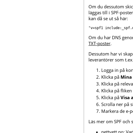
Om du dessutom skicka
läggas till i SPF-pos
kan då se ut så här:
"v=spf1 include:_spf.
Om du har DNS geno
TXT-poster
.
Dessutom har vi skapa
leverantörer som t.ex
Logga in på ko
Klicka på
Mina
Klicka på rele
Klicka på fliken
Klicka på
Visa 
Scrolla ner på 
Markera de e-p
Läs mer om SPF och s
nettvett.no: Va