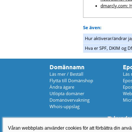
dmarcly.com: H
Se även:
Hur aktiverar/ändrar 
Hva er SPF, DKIM og 
Domännamn
Ep
Läs mer / Beställ
Läs 
Flytta till Domänshop
Epos
Ändra ägare
Epos
Utlöpta domäner
Web
Domänövervakning
Micr
Whois-uppslag
kundse
Våran webbplats använder cookies för att förbättra din an