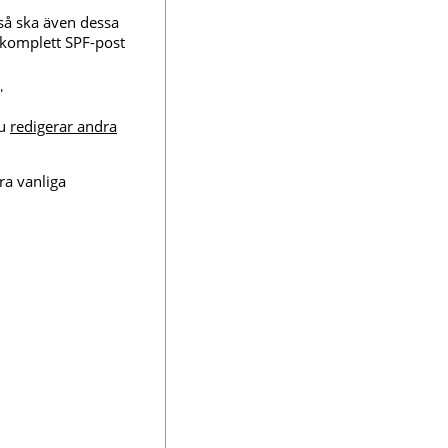
så ska även dessa
n komplett SPF-post
"
du
redigerar andra
ra vanliga