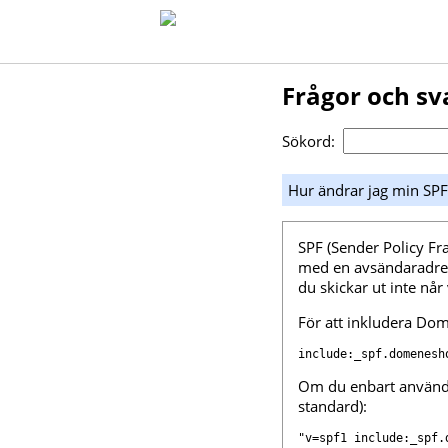
Frågor och sv
Sökord:
Hur ändrar jag min SPF
SPF (Sender Policy Fr
med en avsändaradres
du skickar ut inte nå
För att inkludera Domä
include:_spf.domenesh
Om du enbart använder
standard):
"v=spf1 include:_spf.