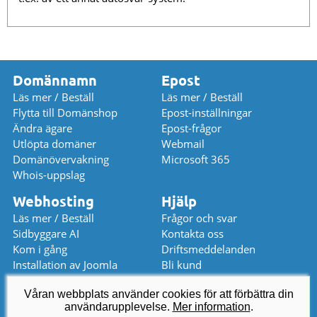
Domännamn
Epost
Läs mer / Beställ
Läs mer / Beställ
Flytta till Domänshop
Epost-inställningar
Ändra ägare
Epost-frågor
Utlöpta domäner
Webmail
Domänövervakning
Microsoft 365
Whois-uppslag
Webhosting
Hjälp
Läs mer / Beställ
Frågor och svar
Sidbyggare AI
Kontakta oss
Kom i gång
Driftsmeddelanden
Installation av Joomla
Bli kund
Installation av WordPress
Prislista
Våran webbplats använder cookies för att förbättra din
användarupplevelse.
kundservice
@
domanshop.se
Mer information
.