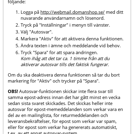
följande:
Logga på
http://webmail.domanshop.se/
med ditt
nuvarande användarnamn och lösenord.
Tryck på "Inställningar" i menyn till vänster.
Välj "Autosvar".
Markera "Aktiv" för att aktivera denna funktionen.
Ändra texten i ämne och meddelande vid behov.
Tryck "Spara" för att spara ändringen.
Kom ihåg att det tar ca. 1 timme från att du
aktiverar autosvar tills det faktisk fungerar.
Om du ska deaktivera denna funktionen så tar du bort
markering för "Aktiv" och trycker på "Spara".
OBS!
Autosvar-funktionen skickar inte flera svar till
samma epost-adress innan det har gått minst en vecka
sedan sista svaret skickades. Det skickas heller inte
autosvar för epost-memeddelanden som verkar vara en
del av en mailinglista, för returmeddelanden och
leveransbekräftelser, för epost som verkar var spam,
eller för epost som verkar ha genererats automatiskt,
t.ex. av ett annat autosvar-system.