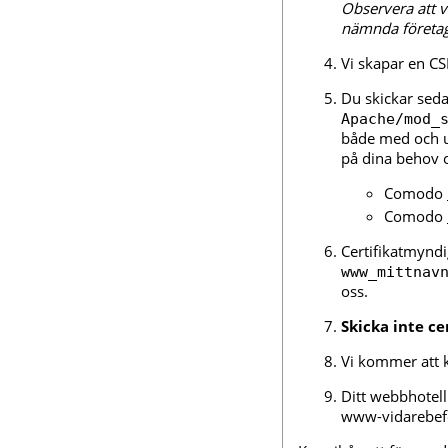
Observera att vi
nämnda företag
Vi skapar en CSR
Du skickar sedan
Apache/mod_
både med och 
på dina behov 
Comodo
Comodo
Certifikatmyndigh
www_mittnav
oss.
Skicka inte ce
Vi kommer att ko
Ditt webbhotell
www-vidarebefo