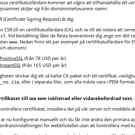
ssa certifikatutfärdare kommer att vägra att tillhandahålla ett cer
snamnet skiljer sig från domäninnehavarens namn.
 (Certificate Signing Request) åt dig.
 CSR till en certifikatutfärdare (CA), och se till att notera att serv
. Vid beställning låter de flesta leverantörer dig ange om ditt ce
ssl
utan
. Nedan finns ett par exempel på certifikatutfärdare för E
www
och ekonomi:
PositiveSSL
(från 78 USD per år)
InstantSSL
(från 165 USD per år)
eten skickar dig ett så kallat CA-paket och ett certifikat, vanligtvis 
, eller i separata filer, som alla måste vara i PEM-format. 
n_no.zip
rtifikatet till oss som inklistrad eller vidarebefordrad text.
ntrollera certifikatet, installera det på vår server och meddela di
 är nu konfigurerat manuellt och du får inte ändra den primära a
rdransinställningen för webbhotellet utan att kontrollera med 