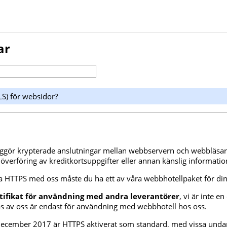
ar
LS) för websidor?
iggör krypterade anslutningar mellan webbservern och webbläsa
överföring av kreditkortsuppgifter eller annan känslig informatio
 HTTPS med oss ​​måste du ha ett av våra webbhotellpaket för d
rtifikat för användning med andra leverantörer
, vi är inte en
as av oss är endast för användning med webbhotell hos oss.
december 2017 är HTTPS aktiverat som standard, med
vissa und