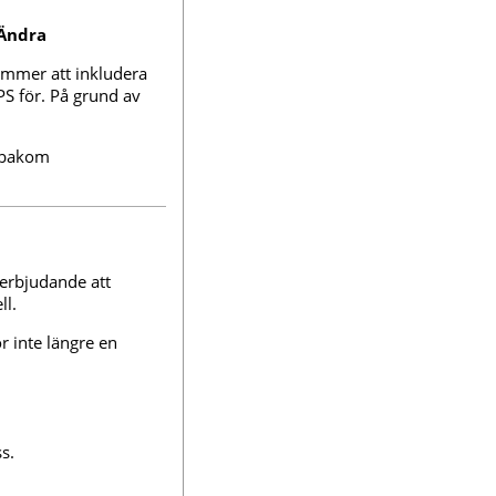
Ändra
ommer att inkludera
PS för. På grund av
t bakom
 erbjudande att
ll.
 inte längre en
s.