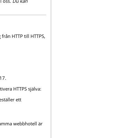
ll oss.
Du kan
från HTTP till HTTPS,
17.
ivera HTTPS själva:
täller ett
amma webbhotell är