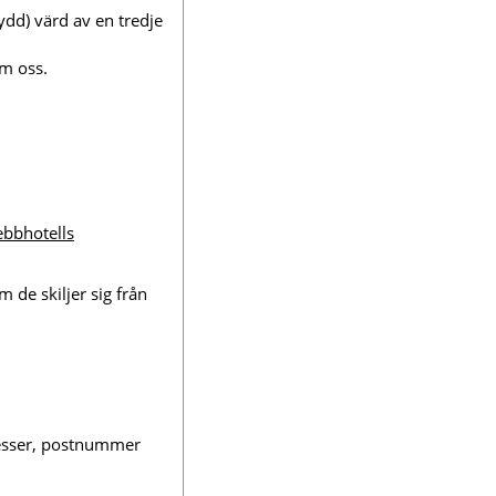
dd) värd av en tredje
m oss.
bbhotells
 de skiljer sig från
esser, postnummer