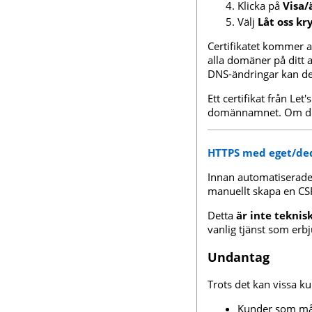
Klicka på
Visa/
Välj
Låt oss kr
Certifikatet kommer 
alla domäner på ditt 
DNS-ändringar kan de
Ett certifikat från Let
domännamnet. Om du m
HTTPS med eget/ded
Innan automatiserade c
manuellt skapa en CSR 
Detta
är inte teknis
vanlig tjänst som erbj
Undantag
Trots det kan vissa k
Kunder som måst