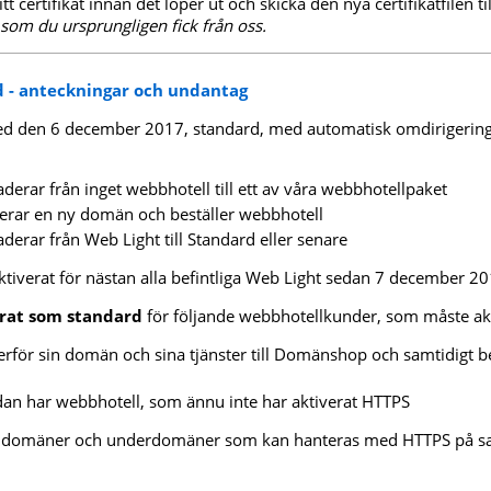
t certifikat innan det löper ut och skicka den nya certifikatfilen ti
som du ursprungligen fick från oss.
 - anteckningar och undantag
ed den 6 december 2017, standard, med automatisk omdirigering 
derar från inget webbhotell till ett av våra webbhotellpaket
rerar en ny domän och beställer webbhotell
derar från Web Light till Standard eller senare
iverat för nästan alla befintliga Web Light sedan 7 december 20
erat som standard
för följande webbhotellkunder, som måste akt
för sin domän och sina tjänster till Domänshop och samtidigt bes
an har webbhotell, som ännu inte har aktiverat HTTPS
t domäner och underdomäner som kan hanteras med HTTPS på s