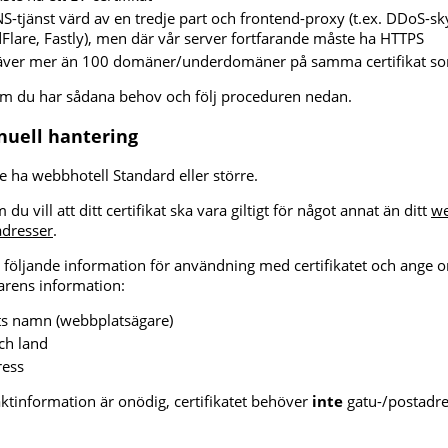
tjänst värd av en tredje part och frontend-proxy (t.ex. DDoS-sky
udFlare, Fastly), men där vår server fortfarande måste ha HTTPS
äver mer än 100 domäner/underdomäner på samma certifikat so
m du har sådana behov och följ proceduren nedan.
nuell hantering
ha webbhotell Standard eller större.
u vill att ditt certifikat ska vara giltigt för något annat än ditt
we
adresser
.
 följande information för användning med certifikatet och ange om
rens information:
ts namn (webbplatsägare)
ch land
ress
ktinformation är onödig, certifikatet behöver
inte
gatu-/postadr