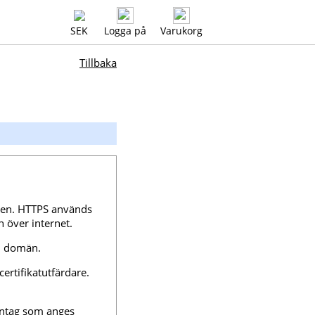
SEK
Logga på
Varukorg
Tillbaka
ren. HTTPS används
n över internet.
in domän.
 certifikatutfärdare.
antag som anges