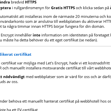
ändra
bredvid
HTTPS
yptera
i rullgardinsmenyn för
Gratis HTTPS
och klicka sedan på
automatiskt att installeras inom de närmaste 20 minuterna och k
användarkonto som är anslutna till webbplatsen du aktiverar HTT
t ta några timmar innan HTTPS börjar fungera för din domän.
's Encrypt innehåller
inte
information om identiteten på företage
åste ha detta behöver du ett eget certifikat (se nedan).
ikerat certifikat
ertifikat var möjliga med Let's Encrypt, hade vi ett kostnadsfritt
och manuellt installera motsvarande certifikat till vårt webbhote
kt nödvändigt
med webbplatser som är värd för oss och är därför
uds av oss.
under behöva ett manuellt hanterat certifikat på webbhotell hos os
e ha ett EV-certifikat