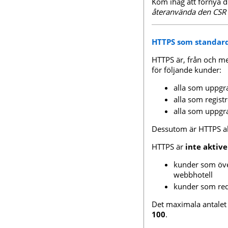
Kom ihåg att förnya dit
återanvända den CSR 
HTTPS som standard
HTTPS är, från och m
för följande kunder:
alla som uppgra
alla som regist
alla som uppgra
Dessutom är HTTPS akt
HTTPS är
inte aktiv
kunder som över
webbhotell
kunder som red
Det maximala antale
100
.