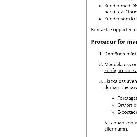
Kunder med DNS-
part (t.ex. Clo
Kunder som kr
Kontakta supporten o
Procedur för ma
Domänen måste 
Meddela oss om d
konfigurerade 
Skicka oss även
domäninnehava
Företage
Ort/ort o
E-postad
All annan konta
eller namn.