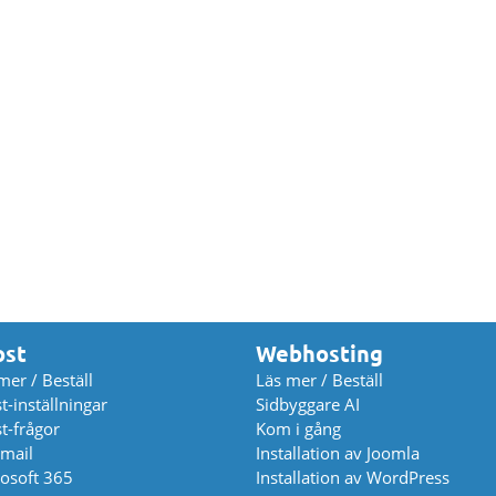
ost
Webhosting
mer / Beställ
Läs mer / Beställ
t-inställningar
Sidbyggare AI
t-frågor
Kom i gång
mail
Installation av Joomla
osoft 365
Installation av WordPress