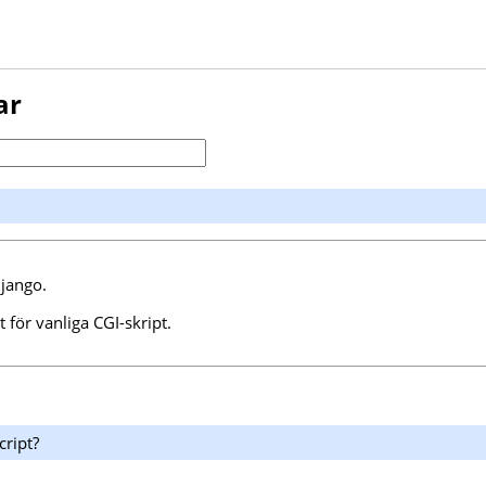
ar
Django.
 för vanliga CGI-skript.
cript?