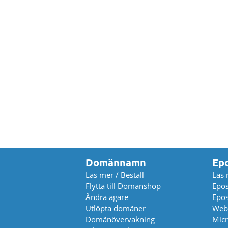
Domännamn
Ep
Läs mer / Beställ
Läs 
Flytta till Domänshop
Epos
Ändra ägare
Epos
Utlöpta domäner
Web
Domänövervakning
Micr