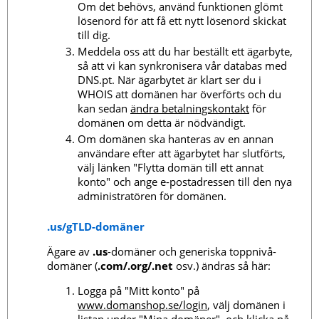
Om det behövs, använd funktionen glömt
lösenord för att få ett nytt lösenord skickat
till dig.
Meddela oss att du har beställt ett ägarbyte,
så att vi kan synkronisera vår databas med
DNS.pt. När ägarbytet är klart ser du i
WHOIS att domänen har överförts och du
kan sedan
ändra betalningskontakt
för
domänen om detta är nödvändigt.
Om domänen ska hanteras av en annan
användare efter att ägarbytet har slutförts,
välj länken "Flytta domän till ett annat
konto" och ange e-postadressen till den nya
administratören för domänen.
.us/gTLD-domäner
Ägare av
.us
-domäner och generiska toppnivå-
domäner (
.com/.org/.net
osv.) ändras så här:
Logga på "Mitt konto" på
www.domanshop.se/login
, välj domänen i
listan under "Mina domäner", och klicka på