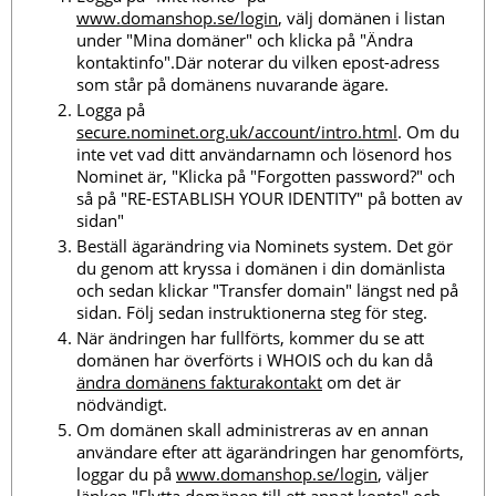
www.domanshop.se/login
, välj domänen i listan
under "Mina domäner" och klicka på "Ändra
kontaktinfo".Där noterar du vilken epost-adress
som står på domänens nuvarande ägare.
Logga på
secure.nominet.org.uk/account/intro.html
. Om du
inte vet vad ditt användarnamn och lösenord hos
Nominet är, "Klicka på "Forgotten password?" och
så på "RE-ESTABLISH YOUR IDENTITY" på botten av
sidan"
Beställ ägarändring via Nominets system. Det gör
du genom att kryssa i domänen i din domänlista
och sedan klickar "Transfer domain" längst ned på
sidan. Följ sedan instruktionerna steg för steg.
När ändringen har fullförts, kommer du se att
domänen har överförts i WHOIS och du kan då
ändra domänens fakturakontakt
om det är
nödvändigt.
Om domänen skall administreras av en annan
användare efter att ägarändringen har genomförts,
loggar du på
www.domanshop.se/login
, väljer