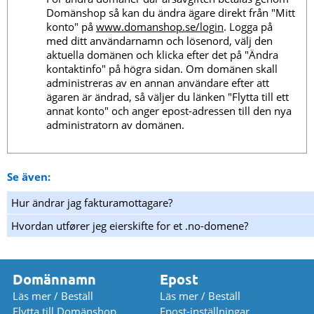
Domänshop så kan du ändra ägare direkt från "Mitt
konto" på
www.domanshop.se/login
. Logga på
med ditt användarnamn och lösenord, välj den
aktuella domänen och klicka efter det på "Ändra
kontaktinfo" på högra sidan. Om domänen skall
administreras av en annan användare efter att
ägaren är ändrad, så väljer du länken "Flytta till ett
annat konto" och anger epost-adressen till den nya
administratorn av domänen.
Se även:
Hur ändrar jag fakturamottagare?
Hvordan utfører jeg eierskifte for et .no-domene?
Domännamn
Epost
Läs mer / Beställ
Läs mer / Beställ
Flytta till Domänshop
Epost-inställningar