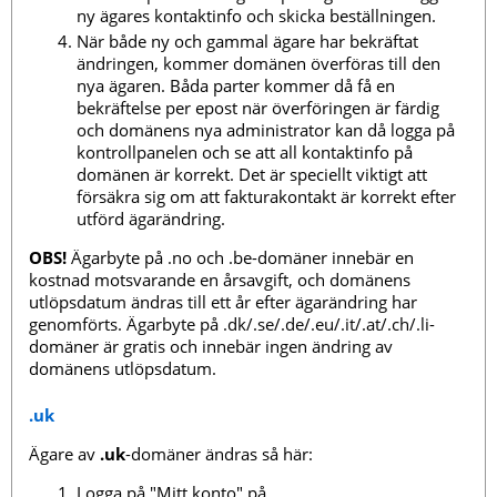
ny ägares kontaktinfo och skicka beställningen.
När både ny och gammal ägare har bekräftat
ändringen, kommer domänen överföras till den
nya ägaren. Båda parter kommer då få en
bekräftelse per epost när överföringen är färdig
och domänens nya administrator kan då logga på
kontrollpanelen och se att all kontaktinfo på
domänen är korrekt. Det är speciellt viktigt att
försäkra sig om att fakturakontakt är korrekt efter
utförd ägarändring.
OBS!
Ägarbyte på .no och .be-domäner innebär en
kostnad motsvarande en årsavgift, och domänens
utlöpsdatum ändras till ett år efter ägarändring har
genomförts. Ägarbyte på .dk/.se/.de/.eu/.it/.at/.ch/.li-
domäner är gratis och innebär ingen ändring av
domänens utlöpsdatum.
.uk
Ägare av
.uk
-domäner ändras så här:
Logga på "Mitt konto" på