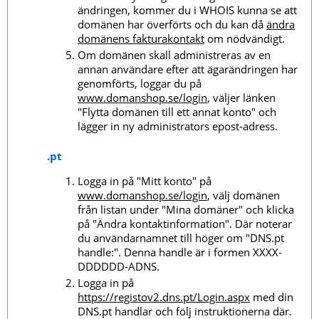
ändringen, kommer du i WHOIS kunna se att
domänen har överförts och du kan då
ändra
domänens fakturakontakt
om nödvändigt.
Om domänen skall administreras av en
annan användare efter att ägarändringen har
genomförts, loggar du på
www.domanshop.se/login
, väljer länken
"Flytta domänen till ett annat konto" och
lägger in ny administrators epost-adress.
.pt
Logga in på "Mitt konto" på
www.domanshop.se/login
, välj domänen
från listan under "Mina domäner" och klicka
på "Ändra kontaktinformation". Där noterar
du användarnamnet till höger om "DNS.pt
handle:". Denna handle är i formen XXXX-
DDDDDD-ADNS.
Logga in på
https://registov2.dns.pt/Login.aspx
med din
DNS.pt handlar och följ instruktionerna där.