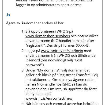
länken "Flytta domänen till ett annat konto" och
lägger in ny administrators epost-adress.
.is
Ägare av
.is
-domäner ändras så här:
Slå upp domänen i WHOIS på
www.domanshop.se/whois
och notera vilket
användarnamn (NIC-handle) som står efter
"registrant:". Den är på formen XXXX-IS.
Logga på
www.isnic.is/en/site/login
med
användarnamn från WHOIS och tillhörande
lösenord (om nödvändigt välj "Lost
password").
Under "My domains", välj domänen det
gäller och klicka på "Registrant Transfer". Följ
instruktionerna. Om den nya ägaren redan
har en NIC-handle hos ISNIC så kan du
använda den. Om inte, så upprättar du först
en ny handle på
www.isnic.is/en/contact/new
.
Når både ny och gammal ägare har bekräftat