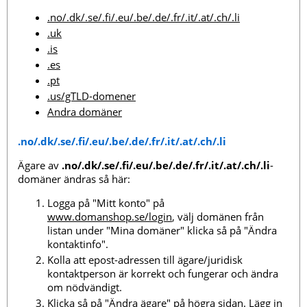
.no/.dk/.se/.fi/.eu/.be/.de/.fr/.it/.at/.ch/.li
.uk
.is
.es
.pt
.us/gTLD-domener
Andra domäner
.no/.dk/.se/.fi/.eu/.be/.de/.fr/.it/.at/.ch/.li
Ägare av
.no/.dk/.se/.fi/.eu/.be/.de/.fr/.it/.at/.ch/.li
-
domäner ändras så här:
Logga på "Mitt konto" på
www.domanshop.se/login
, välj domänen från
listan under "Mina domäner" klicka så på "Ändra
kontaktinfo".
Kolla att epost-adressen till ägare/juridisk
kontaktperson är korrekt och fungerar och ändra
om nödvändigt.
Klicka så på "Ändra ägare" på högra sidan. Lägg in