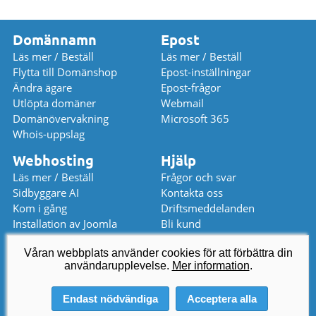
Domännamn
Epost
Läs mer / Beställ
Läs mer / Beställ
Flytta till Domänshop
Epost-inställningar
Ändra ägare
Epost-frågor
Utlöpta domäner
Webmail
Domänövervakning
Microsoft 365
Whois-uppslag
Webhosting
Hjälp
Läs mer / Beställ
Frågor och svar
Sidbyggare AI
Kontakta oss
Kom i gång
Driftsmeddelanden
Installation av Joomla
Bli kund
Installation av WordPress
Prislista
Våran webbplats använder cookies för att förbättra din
användarupplevelse.
kundservice
@
domanshop.se
Mer information
.
08 559 367 52 (08-17)
Endast nödvändiga
Acceptera alla
© 2026 Domeneshop AS ·
Om oss
·