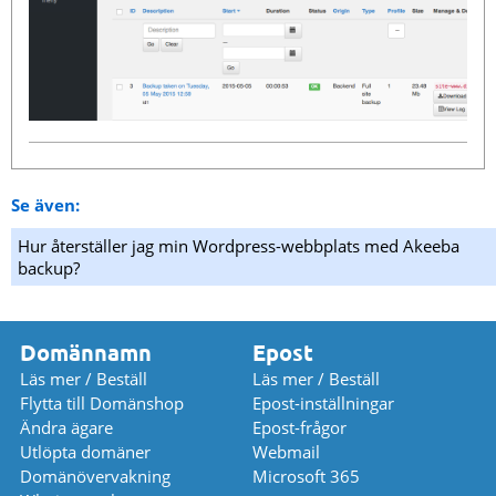
Se även:
Hur återställer jag min Wordpress-webbplats med Akeeba
backup?
Domännamn
Epost
Läs mer / Beställ
Läs mer / Beställ
Flytta till Domänshop
Epost-inställningar
Ändra ägare
Epost-frågor
Utlöpta domäner
Webmail
Domänövervakning
Microsoft 365