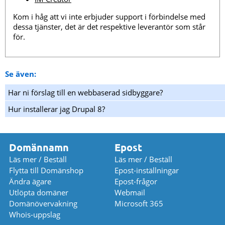
Kom i håg att vi inte erbjuder support i förbindelse med
dessa tjänster, det är det respektive leverantör som står
för.
Se även:
Har ni förslag till en webbaserad sidbyggare?
Hur installerar jag Drupal 8?
Domännamn
Epost
Läs mer / Beställ
Läs mer / Beställ
Flytta till Domänshop
Epost-inställningar
Ändra ägare
Epost-frågor
Utlöpta domäner
Webmail
Domänövervakning
Microsoft 365
Whois-uppslag