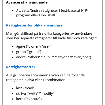
Avancerat användande:
Att sätta/ändra rättigheter i text-baserat FTP-
program eller Unix shell
Rättigheter för olika användare
Man gör skillnad på tre olika kategorier av användare
som har separata rättigheter till både filer och kataloger:
ägare ("owner"/"user")
grupp ("group")
andra ("others"/"public"/"anyone"/"everyone")
Rättighetssorter
Alla grupperna som nämns ovan kan ha följande
rättigheter, själva eller i kombination:
läsa ("read")
skriva ("write"/"modify")
köra ("execute")