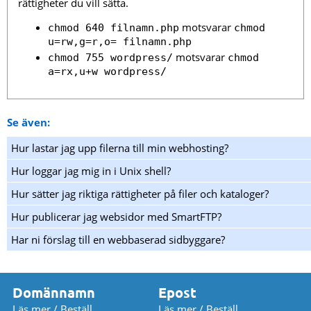
rättigheter du vill sätta.
motsvarar
chmod 640 filnamn.php
chmod
u=rw,g=r,o= filnamn.php
motsvarar
chmod 755 wordpress/
chmod
a=rx,u+w wordpress/
Se även:
Hur lastar jag upp filerna till min webhosting?
Hur loggar jag mig in i Unix shell?
Hur sätter jag riktiga rättigheter på filer och kataloger?
Hur publicerar jag websidor med SmartFTP?
Har ni förslag till en webbaserad sidbyggare?
Domännamn
Epost
Läs mer / Beställ
Läs mer / Beställ