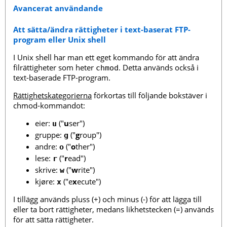
Avancerat användande
Att sätta/ändra rättigheter i text-baserat FTP-
program eller Unix shell
I Unix shell har man ett eget kommando för att ändra
filrättigheter som heter
. Detta används också i
chmod
text-baserade FTP-program.
Rättighetskategorierna
förkortas till följande bokstäver i
chmod-kommandot:
eier:
("
u
ser")
u
gruppe:
("
g
roup")
g
andre:
("
o
ther")
o
lese:
("
r
ead")
r
skrive:
("
w
rite")
w
kjøre:
("e
x
ecute")
x
I tillägg används pluss (+) och minus (-) för att lägga till
eller ta bort rättigheter, medans likhetstecken (=) används
för att sätta rättigheter.