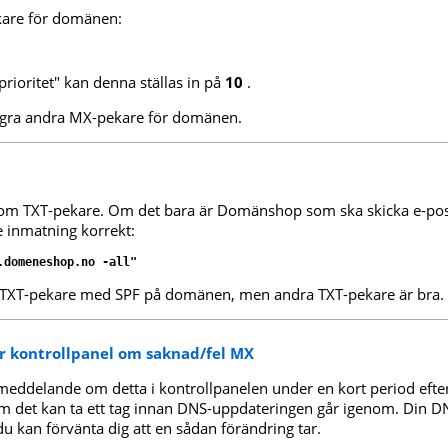
kare för domänen:
rioritet" kan denna ställas in på
10
.
några andra MX-pekare för domänen.
 som TXT-pekare. Om det bara är Domänshop som ska skicka e-po
e inmatning korrekt:
.domeneshop.no -all"
n TXT-pekare med SPF på domänen, men andra TXT-pekare är bra.
r kontrollpanel om saknad/fel MX
lmeddelande om detta i kontrollpanelen under en kort period efter
m det kan ta ett tag innan DNS-uppdateringen går igenom. Din D
du kan förvänta dig att en sådan förändring tar.