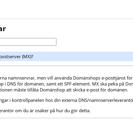
ar
ostserver (MX)?
na namnservrar, men vill använda Domänshops e-posttjänst för
pp i DNS för domänen, samt ett SPF-element. MX ska peka på D
tionen måste tillåta Domänshop att skicka e-post för domänen.
ingar i kontrollpanelen hos din externa DNS/namnserverleverantö
rantör om du är osäker på hur du gör detta.