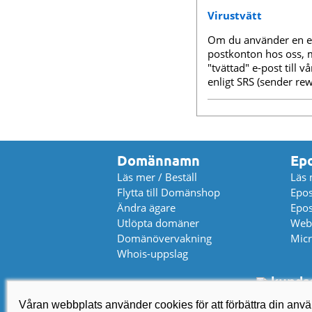
Virustvätt
Om du använder en ext
postkonton hos oss, m
"tvättad" e-post till
enligt SRS (sender re
Domännamn
Ep
Läs mer / Beställ
Läs 
Flytta till Domänshop
Epos
Ändra ägare
Epos
Utlöpta domäner
Web
Domänövervakning
Micr
Whois-uppslag
kundse
Våran webbplats använder cookies för att förbättra din an