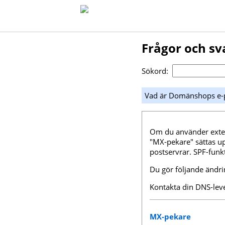
Frågor och sv
Sökord:
Vad är Domänshops e-p
Om du använder exter
"MX-pekare" sättas u
postservrar. SPF-funk
Du gör följande ändr
Kontakta din DNS-leve
MX-pekare