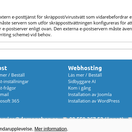
ern e-posttjänst för skräppost/virustvätt som vidarebefordrar e-p
åste servern som utför skräpposttvättningen konfigureras för at
 vår e-postserver enligt ovan. Den externa e-postservern måste äv
writing scheme) vid behov.
ost
Webhosting
mer / Beställ
Läs mer / Beställ
t-inställningar
Sidbyggare AI
t-frågor
Kom i gång
mail
Installation av Joomla
osoft 365
Installation av WordPress
rvice
@
domanshop.se
08 559 367 52 (öppet)
© 2026 Domeneshop AS ·
Om oss
·
Cookies
·
Villkor
·
Dataskydd
vändarupplevelse.
Mer information
.