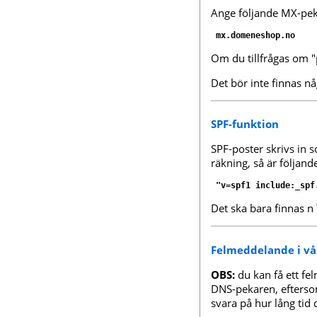
Ange följande MX-pe
mx.domeneshop.no
Om du tillfrågas om "p
Det bör inte finnas 
SPF-funktion
SPF-poster skrivs in
räkning, så är följand
"v=spf1 include:_spf
Det ska bara finnas 
Felmeddelande i vå
OBS:
du kan få ett fe
DNS-pekaren, efterso
svara på hur lång tid 