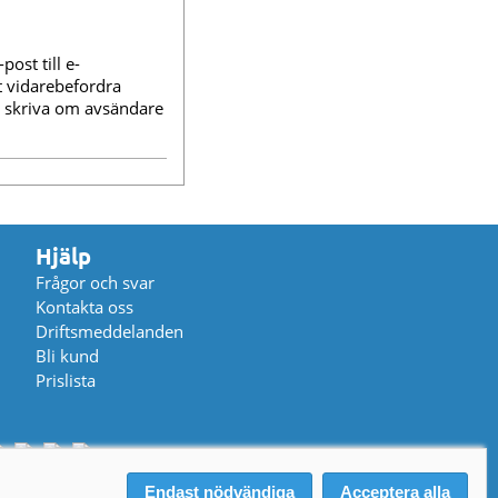
ost till e-
t vidarebefordra
en skriva om avsändare
Hjälp
Frågor och svar
Kontakta oss
Driftsmeddelanden
Bli kund
Prislista
Endast nödvändiga
Acceptera alla