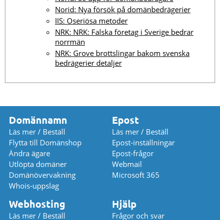
Norid: Nya försök på domänbedrägerier
IIS: Oseriösa metoder
NRK: NRK: Falska företag i Sverige bedrar
norrmän
NRK: Grove brottslingar bakom svenska
bedrägerier detaljer
Domännamn
Epost
Läs mer / Beställ
Läs mer / Beställ
Flytta till Domänshop
Epost-inställningar
Ändra ägare
Epost-frågor
Utlöpta domäner
Webmail
Domänövervakning
Microsoft 365
Whois-uppslag
Webhosting
Hjälp
Läs mer / Beställ
Frågor och svar