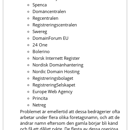
Spenca
Domäncentralen
Regcentralen
Registreringscentralen
Swereg
DomainForum EU
24 One
Bolerino
Norsk Internett Register
Nordisk Domänhantering
Nordic Domain Hosting
Registreringsbolaget
RegistreringSelskapet
Europe Web Agency
Princita
Netreg
Problemet är emellertid att dessa bedrägerier ofta
arbetar under flera olika företagsnamn, och att de
ändrar namn eftersom den gamla börjar bli känd
och få ett dåligt rykte. De flesta av dessa oseriösa