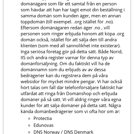
domänägare som får ett samtal från en person
som hävdar att han har tagit emot din beställning i
samma domän som kunden äger, men en annan
toppdomän (till exempel. .org istället för .no).
Eftersom domänägaren redan äger .no , vill
personen som ringer erbjuda honom att köpa .org
domän också, istället för att sälja den till andra
klienten (som med all sannolikhet inte existerar).
Inga seriösa företag gör på detta sätt. Både Norid,
IIS och andra register varnar för denna typ av
domänförsäljning. Om du faktiskt vill ha de
domännamn som du erbjuds av av dessa
bedrägerier kan du registrera dem på våra
websidor för mycket mindre pengar. Vi har också
hört talas om fall där telefonförsäljare faktiskt har
utfärdat att ringa från Domänshop och erbjuda
domäner på så sätt. Vi vill aldrig ringer våra egna
kunder för att sälja domäner på detta sätt.
Några
kända domänbedrägerier som vi ofta hör om är:
Protectia
Edunovas
DNS Norway / DNS Denmark