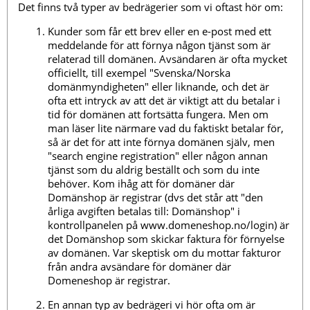
Det finns två typer av bedrägerier som vi oftast hör om:
Kunder som får ett brev eller en e-post med ett
meddelande för att förnya någon tjänst som är
relaterad till domänen. Avsändaren är ofta mycket
officiellt, till exempel "Svenska/Norska
domänmyndigheten" eller liknande, och det är
ofta ett intryck av att det är viktigt att du betalar i
tid för domänen att fortsätta fungera. Men om
man läser lite närmare vad du faktiskt betalar för,
så är det för att inte förnya domänen själv, men
"search engine registration" eller någon annan
tjänst som du aldrig beställt och som du inte
behöver. Kom ihåg att för domäner där
Domänshop är registrar (dvs det står att "den
årliga avgiften betalas till: Domänshop" i
kontrollpanelen på www.domeneshop.no/login) är
det Domänshop som skickar faktura för förnyelse
av domänen. Var skeptisk om du mottar fakturor
från andra avsändare för domäner där
Domeneshop är registrar.
En annan typ av bedrägeri vi hör ofta om är