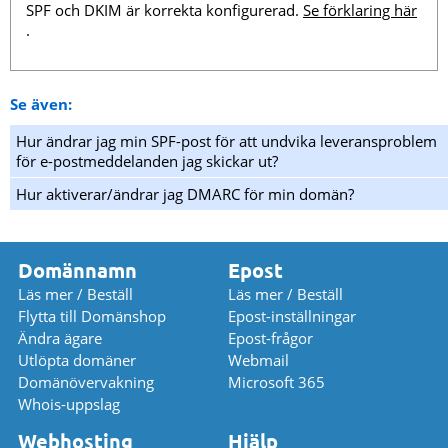
SPF och DKIM är korrekta konfigurerad.
Se förklaring här
.
Se även:
Hur ändrar jag min SPF-post för att undvika leveransproblem
för e-postmeddelanden jag skickar ut?
Hur aktiverar/ändrar jag DMARC för min domän?
Domännamn
Epost
Läs mer / Beställ
Läs mer / Beställ
Flytta till Domänshop
Epost-inställningar
Ändra ägare
Epost-frågor
Utlöpta domäner
Webmail
Domänövervakning
Microsoft 365
Whois-uppslag
Webhosting
Hjälp