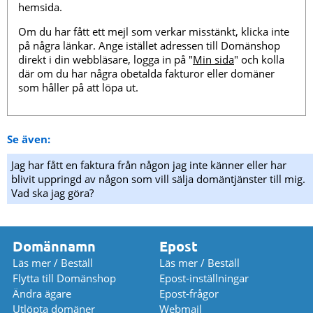
hemsida.
Om du har fått ett mejl som verkar misstänkt, klicka inte
på några länkar. Ange istället adressen till Domänshop
direkt i din webbläsare, logga in på "
Min sida
" och kolla
där om du har några obetalda fakturor eller domäner
som håller på att löpa ut.
Se även:
Jag har fått en faktura från någon jag inte känner eller har
blivit uppringd av någon som vill sälja domäntjänster till mig.
Vad ska jag göra?
Domännamn
Epost
Läs mer / Beställ
Läs mer / Beställ
Flytta till Domänshop
Epost-inställningar
Ändra ägare
Epost-frågor
Utlöpta domäner
Webmail