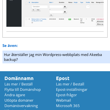
Se även:
Hur återställer jag min Wordpress-webbplats med Akeeba
backup?
Domännamn
Epost
Läs mer / Beställ
Läs mer / Beställ
Flytta till Domänshop
Epost-inställningar
Ändra ägare
Epost-frågor
Utlöpta domäner
Webmail
Domänövervakning
Microsoft 365