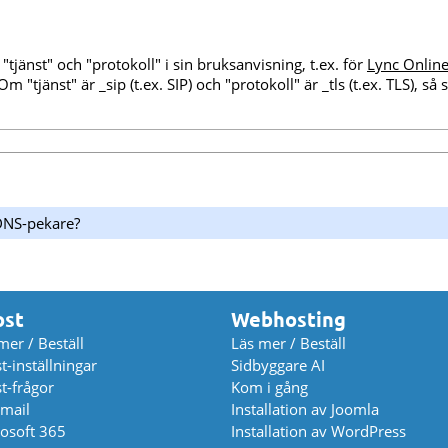
 "tjänst" och "protokoll" i sin bruksanvisning, t.ex. för
Lync Onlin
 "tjänst" är _sip (t.ex. SIP) och "protokoll" är _tls (t.ex. TLS), så 
DNS-pekare?
ost
Webhosting
mer / Beställ
Läs mer / Beställ
t-inställningar
Sidbyggare AI
t-frågor
Kom i gång
mail
Installation av Joomla
osoft 365
Installation av WordPress