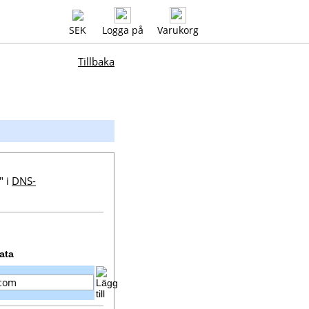
SEK
Logga på
Varukorg
Tillbaka
" i
DNS-
ata