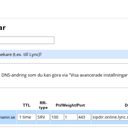
ar
kare (t.ex. till Lync)?
 DNS-ändring som du kan göra via "Visa avancerade inställningar
RR-
TTL
Pri/Weight/Port
D
type
tnamn.se