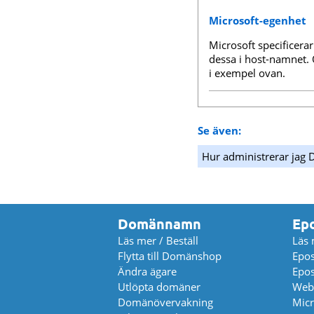
Microsoft-egenhet
Microsoft specificerar
dessa i host-namnet. Om
i exempel ovan.
Se även:
Hur administrerar jag 
Domännamn
Ep
Läs mer / Beställ
Läs 
Flytta till Domänshop
Epos
Ändra ägare
Epos
Utlöpta domäner
Web
Domänövervakning
Micr