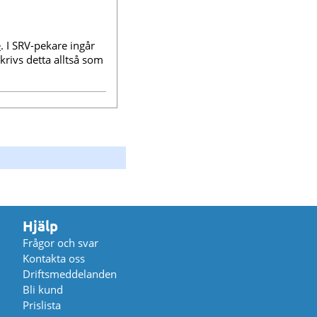
e
. I SRV-pekare ingår
skrivs detta alltså som
Hjälp
Frågor och svar
Kontakta oss
Driftsmeddelanden
Bli kund
Prislista