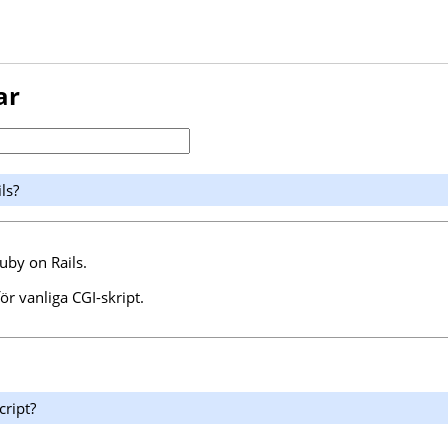
ar
ls?
Ruby on Rails.
ör vanliga CGI-skript.
cript?