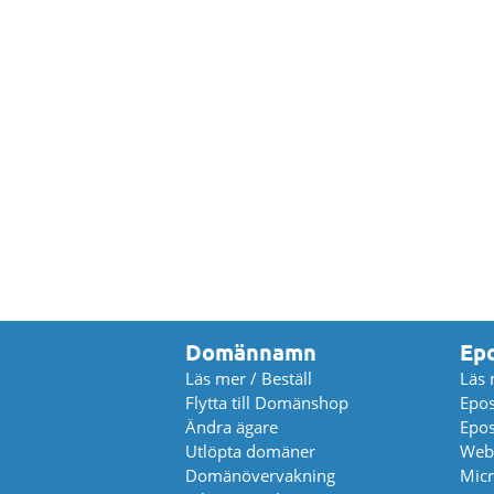
Domännamn
Ep
Läs mer / Beställ
Läs 
Flytta till Domänshop
Epos
Ändra ägare
Epos
Utlöpta domäner
Web
Domänövervakning
Micr