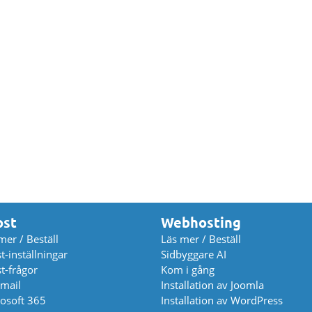
ost
Webhosting
mer / Beställ
Läs mer / Beställ
t-inställningar
Sidbyggare AI
t-frågor
Kom i gång
mail
Installation av Joomla
osoft 365
Installation av WordPress