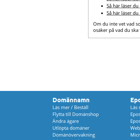
Så här läser d
Så här läser du
Om du inte vet vad s
osäker på vad du ska v
Domännamn
Ep
Läs mer / Beställ
Läs 
Flytta till Domänshop
Epos
Ändra ägare
Epos
Utlöpta domäner
Web
Domänövervakning
Micr