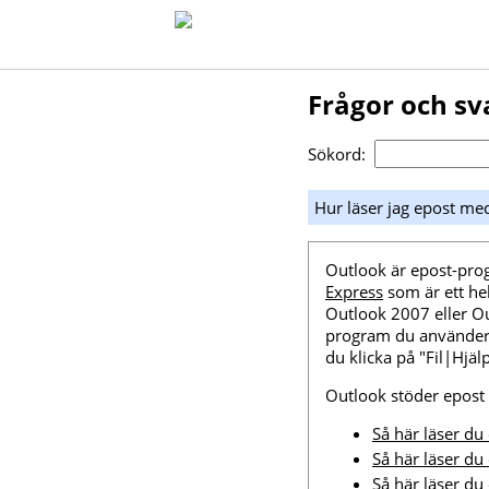
Frågor och sv
Sökord:
Hur läser jag epost me
Outlook är epost-pro
Express
som är ett he
Outlook 2007 eller Ou
program du använder, s
du klicka på "Fil|Hjä
Outlook stöder epos
Så här läser d
Så här läser d
Så här läser d