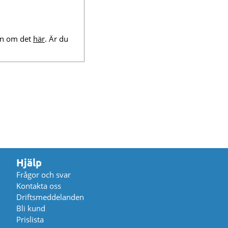
ion om det
här
. Är du
Hjälp
Frågor och svar
Kontakta oss
Driftsmeddelanden
Bli kund
Prislista