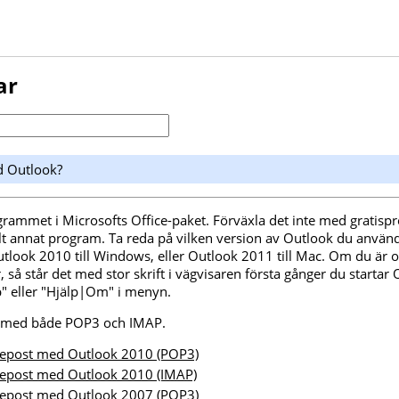
ar
d Outlook?
grammet i Microsofts Office-paket. Förväxla det inte med grati
lt annat program. Ta reda på vilken version av Outlook du använde
tlook 2010 till Windows, eller Outlook 2011 till Mac. Om du är o
å står det med stor skrift i vägvisaren första gånger du startar O
lp" eller "Hjälp|Om" i menyn.
t med både POP3 och IMAP.
u epost med Outlook 2010 (POP3)
u epost med Outlook 2010 (IMAP)
u epost med Outlook 2007 (POP3)