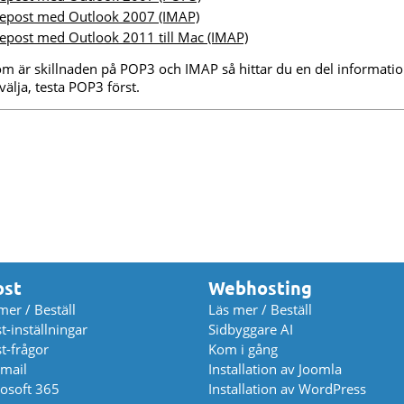
u epost med Outlook 2007 (IMAP)
 epost med Outlook 2011 till Mac (IMAP)
om är skillnaden på POP3 och IMAP så hittar du en del informat
älja, testa POP3 först.
ost
Webhosting
mer / Beställ
Läs mer / Beställ
t-inställningar
Sidbyggare AI
t-frågor
Kom i gång
mail
Installation av Joomla
osoft 365
Installation av WordPress