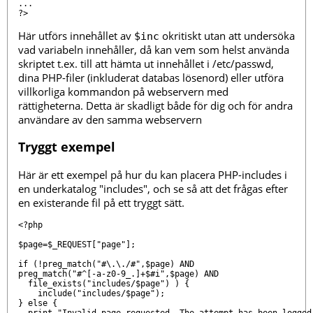
...

Här utförs innehållet av
okritiskt utan att undersöka
$inc
vad variabeln innehåller, då kan vem som helst använda
skriptet t.ex. till att hämta ut innehållet i /etc/passwd,
dina PHP-filer (inkluderat databas lösenord) eller utföra
villkorliga kommandon på webservern med
rättigheterna. Detta är skadligt både för dig och för andra
användare av den samma webservern
Tryggt exempel
Här är ett exempel på hur du kan placera PHP-includes i
en underkatalog "includes", och se så att det frågas efter
en existerande fil på ett tryggt sätt.
<?php

$page=$_REQUEST["page"];

if (!preg_match("#\.\./#",$page) AND 

preg_match("#^[-a-z0-9_.]+$#i",$page) AND

  file_exists("includes/$page") ) {

    include("includes/$page");

} else {

  print "Invalid page requested. The attempt has been logged.