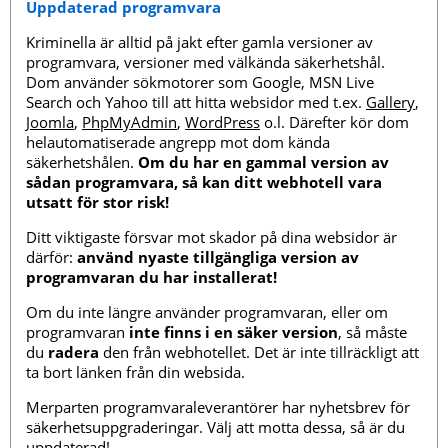
Uppdaterad programvara
Kriminella är alltid på jakt efter gamla versioner av
programvara, versioner med välkända säkerhetshål.
Dom använder sökmotorer som Google, MSN Live
Search och Yahoo till att hitta websidor med t.ex.
Gallery
,
Joomla
,
PhpMyAdmin
,
WordPress
o.l. Därefter kör dom
helautomatiserade angrepp mot dom kända
säkerhetshålen.
Om du har en gammal version av
sådan programvara, så kan ditt webhotell vara
utsatt för stor risk!
Ditt viktigaste försvar mot skador på dina websidor är
därför:
använd nyaste tillgängliga version av
programvaran du har installerat!
Om du inte längre använder programvaran, eller om
programvaran
inte finns i en säker version
, så måste
du
radera
den från webhotellet. Det är inte tillräckligt att
ta bort länken från din websida.
Merparten programvaraleverantörer har nyhetsbrev för
säkerhetsuppgraderingar. Välj att motta dessa, så är du
uppdaterad!