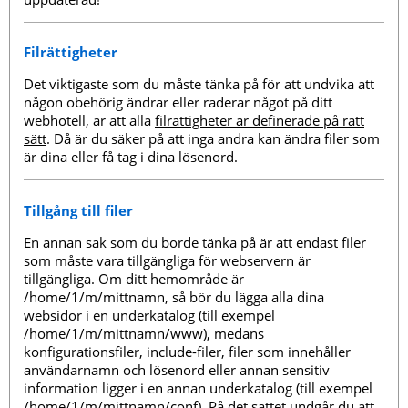
Filrättigheter
Det viktigaste som du måste tänka på för att undvika att
någon obehörig ändrar eller raderar något på ditt
webhotell, är att alla
filrättigheter är definerade på rätt
sätt
. Då är du säker på att inga andra kan ändra filer som
är dina eller få tag i dina lösenord.
Tillgång till filer
En annan sak som du borde tänka på är att endast filer
som måste vara tillgängliga för webservern är
tillgängliga. Om ditt hemområde är
/home/1/m/mittnamn, så bör du lägga alla dina
websidor i en underkatalog (till exempel
/home/1/m/mittnamn/www), medans
konfigurationsfiler, include-filer, filer som innehåller
användarnamn och lösenord eller annan sensitiv
information ligger i en annan underkatalog (till exempel
/home/1/m/mittnamn/conf). På det sättet undgår du att