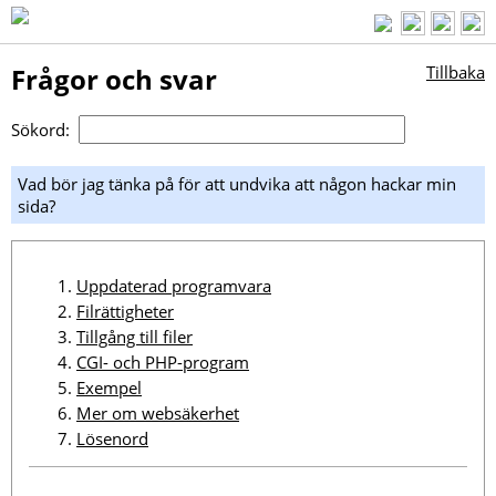
Frågor och svar
Tillbaka
Sökord:
Vad bör jag tänka på för att undvika att någon hackar min
sida?
Uppdaterad programvara
Filrättigheter
Tillgång till filer
CGI- och PHP-program
Exempel
Mer om websäkerhet
Lösenord