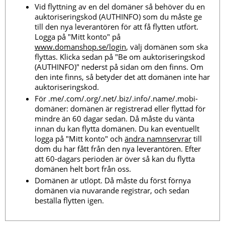
Vid flyttning av en del domäner så behöver du en
auktoriseringskod (AUTHINFO) som du måste ge
till den nya leverantören för att få flytten utfört.
Logga på "Mitt konto" på
www.domanshop.se/login
, välj domänen som ska
flyttas. Klicka sedan på "Be om auktoriseringskod
(AUTHINFO)" nederst på sidan om den finns. Om
den inte finns, så betyder det att domänen inte har
auktoriseringskod.
För .me/.com/.org/.net/.biz/.info/.name/.mobi-
domäner: domänen är registrerad eller flyttad för
mindre än 60 dagar sedan. Då måste du vänta
innan du kan flytta domänen. Du kan eventuellt
logga på "Mitt konto" och
ändra namnservrar
till
dom du har fått från den nya leverantören. Efter
att 60-dagars perioden är över så kan du flytta
domänen helt bort från oss.
Domänen är utlöpt. Då måste du först förnya
domänen via nuvarande registrar, och sedan
beställa flytten igen.