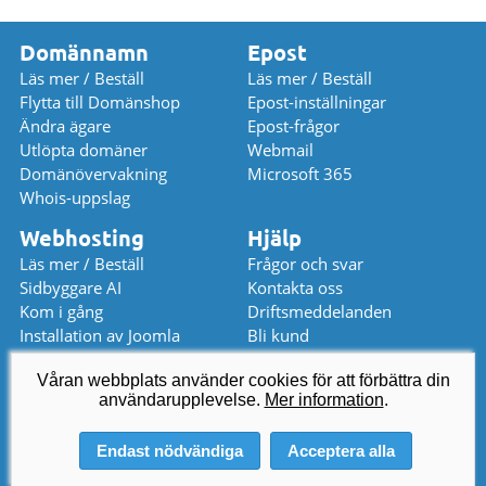
Domännamn
Epost
Läs mer / Beställ
Läs mer / Beställ
Flytta till Domänshop
Epost-inställningar
Ändra ägare
Epost-frågor
Utlöpta domäner
Webmail
Domänövervakning
Microsoft 365
Whois-uppslag
Webhosting
Hjälp
Läs mer / Beställ
Frågor och svar
Sidbyggare AI
Kontakta oss
Kom i gång
Driftsmeddelanden
Installation av Joomla
Bli kund
Installation av WordPress
Prislista
Våran webbplats använder cookies för att förbättra din
användarupplevelse.
kundservice
@
domanshop.se
Mer information
.
08 559 367 52 (08-17)
Endast nödvändiga
Acceptera alla
© 2026 Domeneshop AS ·
Om oss
·