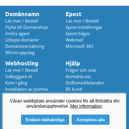
Domännamn
Epost
Läs mer / Beställ
Läs mer / Beställ
Flytta till Domänshop
Epost-inställningar
Ändra ägare
Epost-frågor
Utlöpta domäner
Webmail
Domänövervakning
Microsoft 365
Whois-uppslag
Webhosting
Hjälp
Läs mer / Beställ
Frågor och svar
Sidbyggare AI
Kontakta oss
Kom i gång
Driftsmeddelanden
Installation av Joomla
Bli kund
Installation av WordPress
Prislista
Våran webbplats använder cookies för att förbättra din
användarupplevelse.
kundservice
@
domanshop.se
Mer information
.
08 559 367 52 (08-12 / 13-16)
Endast nödvändiga
Acceptera alla
© 2026 Domeneshop AS ·
Om oss
·