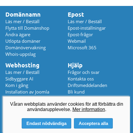
Domännamn
Epost
Läs mer / Beställ
Läs mer / Beställ
Flytta till Domänshop
Epost-inställningar
Ändra ägare
Epost-frågor
Utlöpta domäner
Webmail
Domänövervakning
Microsoft 365
Whois-uppslag
Webhosting
Hjälp
Läs mer / Beställ
Frågor och svar
Sidbyggare AI
Kontakta oss
Kom i gång
Driftsmeddelanden
Installation av Joomla
Bli kund
Installation av WordPress
Prislista
Våran webbplats använder cookies för att förbättra din
användarupplevelse.
kundservice
@
domanshop.se
Mer information
.
08 559 367 52 (08-17)
Endast nödvändiga
Acceptera alla
© 2026 Domeneshop AS ·
Om oss
·