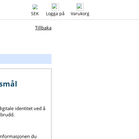
SEK
Logga på
Varukorg
Tillbaka
rsmål
gitale identitet ved å
nbrudd.
e informasjonen du