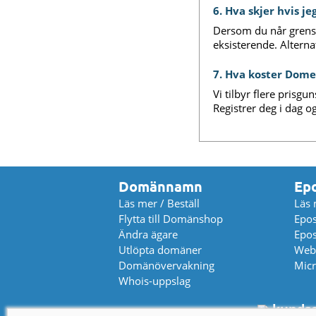
6. Hva skjer hvis j
Dersom du når grensen
eksisterende. Alterna
7. Hva koster Dome
Vi tilbyr flere prisg
Registrer deg i dag og
Domännamn
Ep
Läs mer / Beställ
Läs 
Flytta till Domänshop
Epos
Ändra ägare
Epos
Utlöpta domäner
Web
Domänövervakning
Micr
Whois-uppslag
kundse