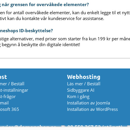
eg når grensen for overvåkede elementer?
 for antall overvåkede elementer, kan du enkelt legge til et nytt 
tivt kan du kontakte vår kundeservice for assistanse.
neshops ID-beskyttelse?
unstige alternativer, med priser som starter fra kun 199 kr per mån
 begynn å beskytte din digitale identitet!
ost
Webhosting
mer / Beställ
Läs mer / Beställ
t-inställningar
Sidbyggare AI
t-frågor
Kom i gång
mail
Installation av Joomla
osoft 365
Installation av WordPress
rvice
@
domanshop.se
08 559 367 52 (stängt)