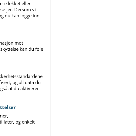
re lekket eller
kasjer. Dersom vi
og du kan logge inn
rmasjon mot
skyttelse kan du føle
sikkerhetsstandardene
isert, og all data du
også at du aktiverer
ttelse?
mer,
llater, og enkelt