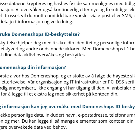
isse dataene krypteres og hashes før de sammenlignes med tidlige
asjon. Vi overvåker også kontinuerlig etter nye og fremtidige lek
l trussel, vil du motta umiddelbare varsler via e-post eller SMS, 
detaljert informasjon og veiledning.
 bruke Domeneshops ID-beskyttelse?
ttelse hjelper deg med å sikre din identitet og personlige info
titetstyveri og andre ondsinnede aktører. Med Domeneshops ID-be
at dine data aktivt overvåkes og beskyttes.
Domeneshop din informasjon?
tørste alvor hos Domeneshop, og er stolte av å følge de høyeste 
 etterlevelse. Vår organisasjon og IT-infrastruktur er PCI DSS-sertif
endig anonymisert, ikke engang vi har tilgang til den. Vi anbefaler 
 for å legge til et ekstra lag med sikkerhet på kontoen din.
ig informasjon kan jeg overvåke med Domeneshops ID-besky
ekke personlige data, inkludert navn, e-postadresse, telefonnum
n og mer. Du kan legge til så mange elementer som kontoen din ti
gere overvåkede data ved behov.