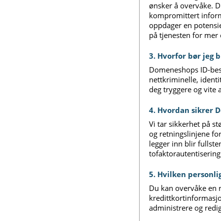
ønsker å overvåke. D
kompromittert inform
oppdager en potensiel
på tjenesten for mer 
3. Hvorfor bør jeg
Domeneshops ID-besky
nettkriminelle, iden
deg tryggere og vite 
4. Hvordan sikrer 
Vi tar sikkerhet på s
og retningslinjene for
legger inn blir fullst
tofaktorautentisering
5. Hvilken personl
Du kan overvåke en r
kredittkortinformasjo
administrere og redi