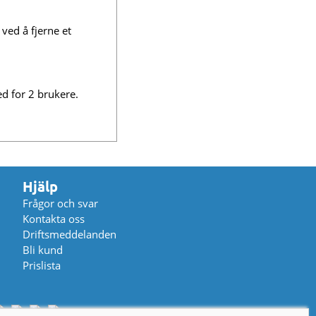
ved å fjerne et
ed for 2 brukere.
Hjälp
Frågor och svar
Kontakta oss
Driftsmeddelanden
Bli kund
Prislista