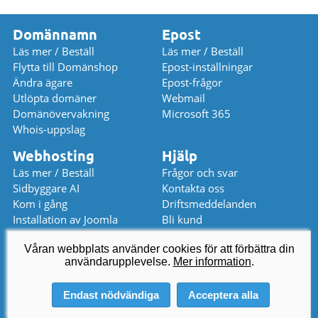
Domännamn
Epost
Läs mer / Beställ
Läs mer / Beställ
Flytta till Domänshop
Epost-inställningar
Ändra ägare
Epost-frågor
Utlöpta domäner
Webmail
Domänövervakning
Microsoft 365
Whois-uppslag
Webhosting
Hjälp
Läs mer / Beställ
Frågor och svar
Sidbyggare AI
Kontakta oss
Kom i gång
Driftsmeddelanden
Installation av Joomla
Bli kund
Installation av WordPress
Prislista
Våran webbplats använder cookies för att förbättra din
användarupplevelse.
kundservice
@
domanshop.se
Mer information
.
08 559 367 52 (stängt)
Endast nödvändiga
Acceptera alla
© 2026 Domeneshop AS ·
Om oss
·